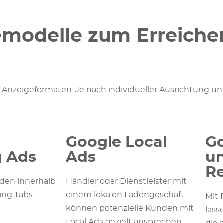
modelle zum Erreichen
n Anzeigeformaten. Je nach individueller Ausrichtung un
Google Local
Go
 Ads
Ads
u
Re
den innerhalb
Händler oder Dienstleister mit
ing Tabs
einem lokalen Ladengeschäft
Mit
können potenzielle Kunden mit
lass
Local Ads gezielt ansprechen