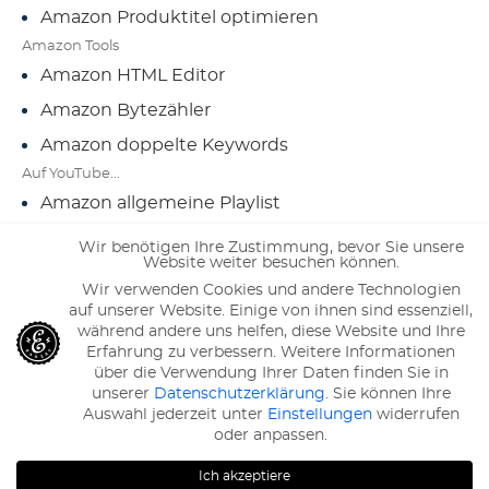
Amazon Produktitel optimieren
Amazon Tools
Amazon HTML Editor
Amazon Bytezähler
Amazon doppelte Keywords
Auf YouTube...
Amazon allgemeine Playlist
Amazon ERP Playlist
Wir benötigen Ihre Zustimmung, bevor Sie unsere
Website weiter besuchen können.
Amazon Internationalisierung Playlist
Wir verwenden Cookies und andere Technologien
Im Magazin...
auf unserer Website. Einige von ihnen sind essenziell,
während andere uns helfen, diese Website und Ihre
Erfahrung zu verbessern.
Weitere Informationen
Amazon-Tutorials
über die Verwendung Ihrer Daten finden Sie in
unserer
Datenschutzerklärung
.
Sie können Ihre
Auswahl jederzeit unter
Einstellungen
widerrufen
oder anpassen.
120
Bewertungen auf ProvenExpert.com
eBakery
Ich akzeptiere