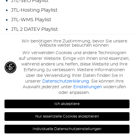
JTL-SEO Playlist
JTL-Hosting Playlist
JTL-WMS Playlist
JTL 2 DATEV Playlist
JTL-Multichannel Playlist
Wir benötigen Ihre Zustimmung, bevor Sie unsere
Website weiter besuchen können.
JTL-Hardware Playlist
Wir verwenden Cookies und andere Technologien
Im Magazin...
auf unserer Website. Einige von ihnen sind essenziell,
während andere uns helfen, diese Website und Ihre
Erfahrung zu verbessern.
Weitere Informationen
JTL-Tutorials
über die Verwendung Ihrer Daten finden Sie in
unserer
Datenschutzerklärung
.
Sie können Ihre
Auswahl jederzeit unter
Einstellungen
widerrufen
oder anpassen.
120
Bewertungen auf ProvenExpert.com
eBakery
Ich akzeptiere
Nur essenzielle Cookies akzeptieren
© 2009 – 2026 eBakery ® |
Kontakt
|
Individuelle Datenschutzeinstellungen