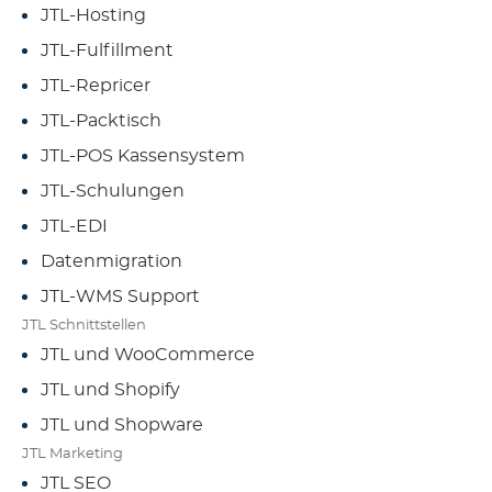
JTL-Hosting
JTL-Fulfillment
JTL-Repricer
JTL-Packtisch
JTL-POS Kassensystem
JTL-Schulungen
JTL-EDI
Datenmigration
JTL-WMS Support
JTL Schnittstellen
JTL und WooCommerce
JTL und Shopify
JTL und Shopware
JTL Marketing
JTL SEO