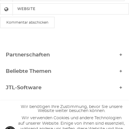
Partnerschaften
JTL Agentur
Beliebte Themen
Shopify Agentur
Community Management
Shopware Partner
JTL-Software
Social Media Agentur
Xentral Service Partner
JTL Shop 5
Google SEO Agentur
Amazon FBA & Co
Gambio Partner
Wir benötigen Ihre Zustimmung, bevor Sie unsere
JTL Hilfe
Website weiter besuchen können.
Regionales Marketing
Afterbuy Partner
Amazon A+ Inhalte
Wir verwenden Cookies und andere Technologien
JTL-Shop Webdesign
Tools
Affiliate Marketing
Pickware Agentur
auf unserer Website. Einige von ihnen sind essenziell,
Amazon Backend Keyword Byte Zähler
JTL Hosting
während andere uns helfen, diese Website und Ihre