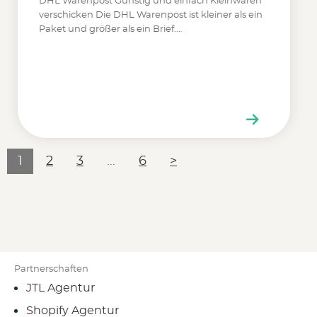
DHL Warenpost Günstig und einfach Kleinwaren
verschicken
verschicken Die DHL Warenpost ist kleiner als ein
Paket und größer als ein Brief.…
1
2
3
…
6
>
Partnerschaften
JTL Agentur
Shopify Agentur