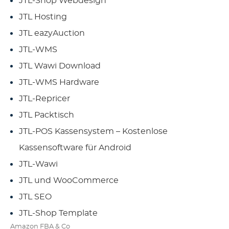
JTL-Shop Webdesign
JTL Hosting
JTL eazyAuction
JTL-WMS
JTL Wawi Download
JTL-WMS Hardware
JTL-Repricer
JTL Packtisch
JTL-POS Kassensystem – Kostenlose
Kassensoftware für Android
JTL-Wawi
JTL und WooCommerce
JTL SEO
JTL-Shop Template
Amazon FBA & Co