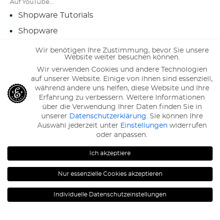
Auf YouTube...
Shopware Tutorials
Shopware
Schnittstellen Playlist
Wir benötigen Ihre Zustimmung, bevor Sie unsere
Website weiter besuchen können.
Shopware SEO Playlist
Wir verwenden Cookies und andere Technologien
Im Magazin...
auf unserer Website. Einige von ihnen sind essenziell,
während andere uns helfen, diese Website und Ihre
Erfahrung zu verbessern.
Weitere Informationen
Shopware-Tutorials
über die Verwendung Ihrer Daten finden Sie in
unserer
Datenschutzerklärung
.
Sie können Ihre
Auswahl jederzeit unter
Einstellungen
widerrufen
oder anpassen.
120
Bewertungen auf ProvenExpert.com
eBakery
Ich akzeptiere
Nur essenzielle Cookies akzeptieren
© 2009 – 2026 eBakery ® |
Kontakt
|
Individuelle Datenschutzeinstellungen
Datenschutz
|
Impressum
|
AGB
|
Karriere
Datenschutzeinstellungen